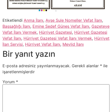
Etiketlendi
Anma İlanı
,
Ayşe Şule Nomeller Vefat İlanı
,
Başsağlığı İlanı
,
Emine Sedef Güneş Vefat İlanı
,
Gazeteye
Vefat İlanı Vermek
,
Hürriyet Gazetesi
,
Hürriyet Gazetesi
Vefat İlanı
,
Hürriyet Gazetesi Vefat İlanı Vermek
,
Hürriyet
İlan Servisi
,
Hürriyet Vefat İlanı
,
Mevlid İlanı
Bir yanıt yazın
E-posta adresiniz yayınlanmayacak.
Gerekli alanlar
*
ile
işaretlenmişlerdir
Yorum
*