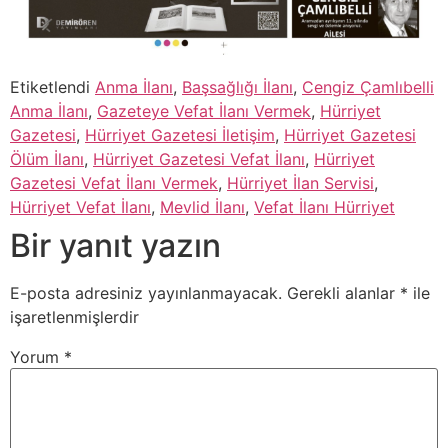
Etiketlendi
Anma İlanı
,
Başsağlığı İlanı
,
Cengiz Çamlıbelli
Anma İlanı
,
Gazeteye Vefat İlanı Vermek
,
Hürriyet
Gazetesi
,
Hürriyet Gazetesi İletişim
,
Hürriyet Gazetesi
Ölüm İlanı
,
Hürriyet Gazetesi Vefat İlanı
,
Hürriyet
Gazetesi Vefat İlanı Vermek
,
Hürriyet İlan Servisi
,
Hürriyet Vefat İlanı
,
Mevlid İlanı
,
Vefat İlanı Hürriyet
Bir yanıt yazın
E-posta adresiniz yayınlanmayacak.
Gerekli alanlar
*
ile
işaretlenmişlerdir
Yorum
*