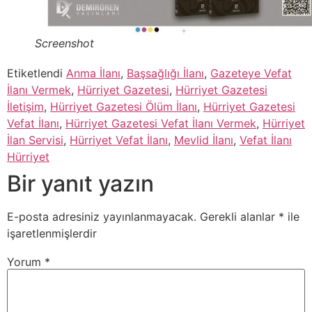
Screenshot
Etiketlendi
Anma İlanı
,
Başsağlığı İlanı
,
Gazeteye Vefat
İlanı Vermek
,
Hürriyet Gazetesi
,
Hürriyet Gazetesi
İletişim
,
Hürriyet Gazetesi Ölüm İlanı
,
Hürriyet Gazetesi
Vefat İlanı
,
Hürriyet Gazetesi Vefat İlanı Vermek
,
Hürriyet
İlan Servisi
,
Hürriyet Vefat İlanı
,
Mevlid İlanı
,
Vefat İlanı
Hürriyet
Bir yanıt yazın
E-posta adresiniz yayınlanmayacak.
Gerekli alanlar
*
ile
işaretlenmişlerdir
Yorum
*