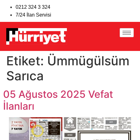
0212 324 3 324
7/24 İlan Servisi
Etiket:
Ümmügülsüm
Sarıca
05 Ağustos 2025 Vefat
İlanları