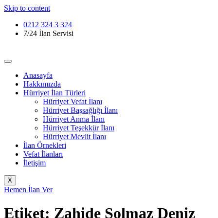
Skip to content
0212 324 3 324
7/24 İlan Servisi
Anasayfa
Hakkımızda
Hürriyet İlan Türleri
Hürriyet Vefat İlanı
Hürriyet Başsağlığı İlanı
Hürriyet Anma İlanı
Hürriyet Teşekkür İlanı
Hürriyet Mevlit İlanı
İlan Örnekleri
Vefat İlanları
İletişim
X
Hemen İlan Ver
Etiket:
Zahide Solmaz Deniz